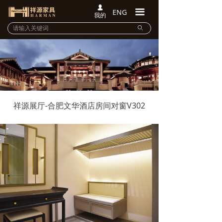
넙
ENG
끀
我的
ꄙ
祥源展厅-合肥文华酒店房间对窗V302