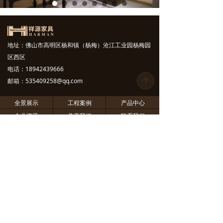
地址：佛山市高明区杨和镇（杨梅）沧江工业园杨梅园
区西区
电话：18942439666
邮箱：
535409258@qq.com
녕
全景展示
工程案例
产品中心
企业资讯
关于我们
联系我们
祥源家具公众号
祥源家具官网
版权所有© 佛山市祥源家具制造有限公司
粤ICP备2021002833号-1
粤公网安备44060802000355号